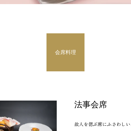
会席料理
法事会席
故人を偲ぶ席にふさわしい