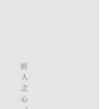
匠
人
之
心