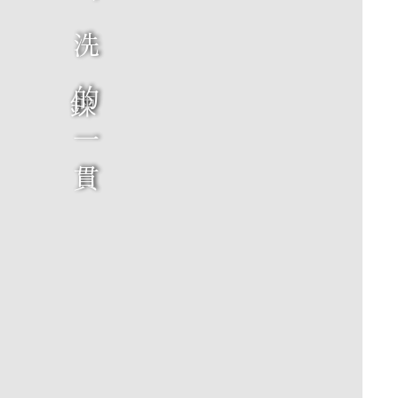
，
洗
鍊
的
一
貫