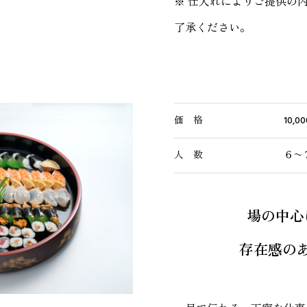
※ 仕入れによりご提供の
了承ください。
価 格
10,
人 数
６〜
場の中心
存在感の