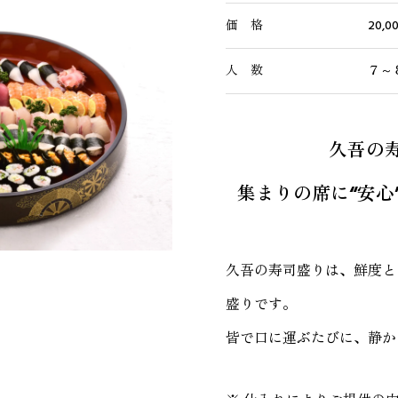
価 格
20,
人 数
７～
久吾の
集まりの席に“安心
久吾の寿司盛りは、鮮度と
盛りです。
皆で口に運ぶたびに、静か