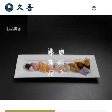
お品書き
洗
山
練
鹿
を
で
知
味
る
わ
一
う
品