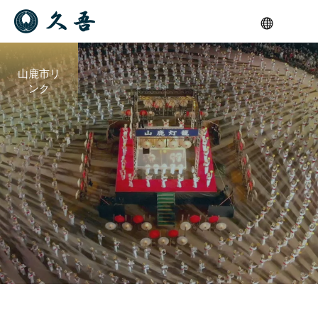
山鹿市リ
ンク